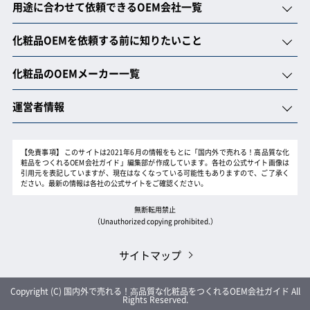
用途に合わせて依頼できるOEM会社一覧
化粧品OEMを依頼する前に知りたいこと
化粧品のOEMメーカー一覧
運営者情報
【免責事項】
このサイトは2021年6月の情報をもとに「国内外で売れる！高品質な化
粧品をつくれるOEM会社ガイド」編集部が作成しています。各社の公式サイト画像は
引用元を表記していますが、現在はなくなっている可能性もありますので、ご了承く
ださい。最新の情報は各社の公式サイトをご確認ください。
無断転用禁止
（Unauthorized copying prohibited.）
サイトマップ
Copyright (C)
国内外で売れる！⾼品質な化粧品をつくれるOEM会社ガイド
All
Rights Reserved.