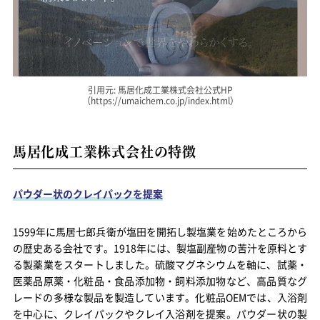
引用元: 馬居化成工業株式会社公式HP
（https://umaichem.co.jp/index.html）
馬居化成工業株式会社の特徴
パウダー状のクレイパックを提案
1599年に馬居七郎兵衛が塩田を開拓し製塩業を始めたところから
の歴史ある会社です。1918年には、製塩副産物の苦汁を原料とす
る製薬業をスタートしました。硫酸マグネシウムを軸に、試薬・
医薬品原薬・化粧品・食品添加物・飼料添加物など、高品質なグ
レードの多様な製品を製造しています。化粧品OEMでは、入浴剤
を中心に、クレイパックやクレイ入浴剤を提案。パウダー状の製