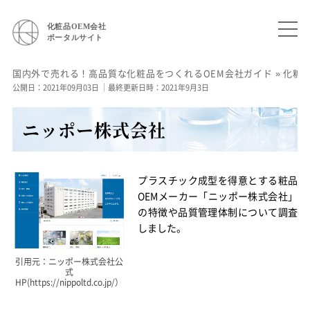
化粧品OEM会社
ポータルサイト
国内外で売れる！高品質な化粧品をつくれるOEM会社ガイド
»
化粧
公開日：2021年09月03日
｜最終更新日時：2021年9月3日
ニッポー株式会社
プラスチック成型を得意とする粧品
OEMメーカー「ニッポー株式会社」
の特徴や品質管理体制について調査
しました。
引用元：ニッポー株式会社公
式
HP(https://nippoltd.co.jp/）