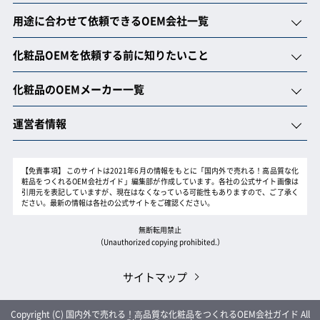
用途に合わせて依頼できるOEM会社一覧
化粧品OEMを依頼する前に知りたいこと
化粧品のOEMメーカー一覧
運営者情報
【免責事項】
このサイトは2021年6月の情報をもとに「国内外で売れる！高品質な化
粧品をつくれるOEM会社ガイド」編集部が作成しています。各社の公式サイト画像は
引用元を表記していますが、現在はなくなっている可能性もありますので、ご了承く
ださい。最新の情報は各社の公式サイトをご確認ください。
無断転用禁止
（Unauthorized copying prohibited.）
サイトマップ
Copyright (C)
国内外で売れる！⾼品質な化粧品をつくれるOEM会社ガイド
All