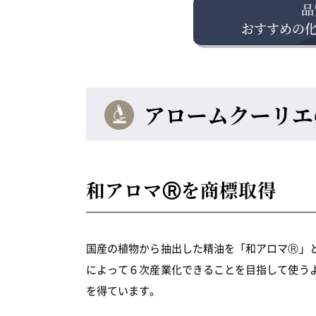
品
おすすめの化
アロームクーリエ
和アロマⓇを商標取得
国産の植物から抽出した精油を「和アロマⓇ」
によって６次産業化できることを目指して使う
を得ています。