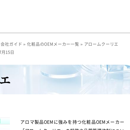
M会社ガイド
»
化粧品のOEMメーカー一覧
»
アロームクーリエ
7月15日
エ
アロマ製品
OEM
に強みを持つ化粧品OEMメーカー