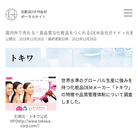
化粧品OEM会社
ポータルサイト
国内外で売れる！高品質な化粧品をつくれるOEM会社ガイド
»
化粧
公開日：2018年11月16日
｜最終更新日時：2022年12月26日
トキワ
世界水準のグローバル生産に強みを
持つ化粧品OEMメーカー「トキワ」
の特徴や品質管理体制について調査
しました。
引用元：トキワ公式
HP(http://www.tokiwa-
corp.com/）