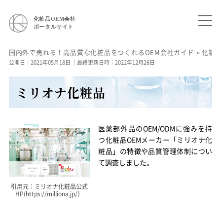
化粧品OEM会社
ポータルサイト
国内外で売れる！高品質な化粧品をつくれるOEM会社ガイド
»
化粧
公開日：2021年05月18日
｜最終更新日時：2022年12月26日
ミリオナ化粧品
医薬部外品の
OEM/ODM
に強みを持
つ化粧品OEMメーカー「ミリオナ化
粧品」の特徴や品質管理体制につい
て調査しました。
引用元：ミリオナ化粧品公式
HP(https://milliona.jp/）