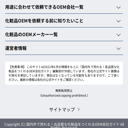
用途に合わせて依頼できるOEM会社一覧
化粧品OEMを依頼する前に知りたいこと
化粧品のOEMメーカー一覧
運営者情報
【免責事項】
このサイトは2021年6月の情報をもとに「国内外で売れる！高品質な化
粧品をつくれるOEM会社ガイド」編集部が作成しています。各社の公式サイト画像は
引用元を表記していますが、現在はなくなっている可能性もありますので、ご了承く
ださい。最新の情報は各社の公式サイトをご確認ください。
無断転用禁止
（Unauthorized copying prohibited.）
サイトマップ
Copyright (C)
国内外で売れる！⾼品質な化粧品をつくれるOEM会社ガイド
All
Rights Reserved.